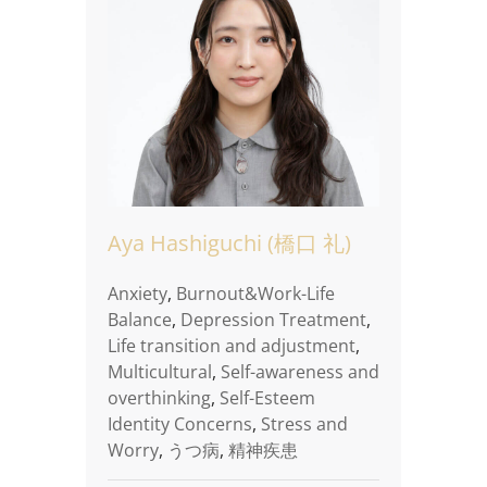
Aya Hashiguchi (橋口 礼)
Anxiety
,
Burnout&Work-Life
Balance
,
Depression Treatment
,
Life transition and adjustment
,
Multicultural
,
Self-awareness and
overthinking
,
Self-Esteem
Identity Concerns
,
Stress and
Worry
,
うつ病
,
精神疾患